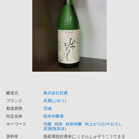
醸造元
株式会社武勇
ブランド
武勇(ぶゆう)
都道府県
茨城
特定名称
純米吟醸酒
キーワード
吟醸
純米
純米吟醸
秋上がり/ひやおろし
原酒(無加水)
原料米
国産酒造好適米(こくさんしゅぞうこうてきま