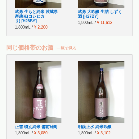
武勇 生もと純米 茨城県
武勇 大吟醸 生詰 しずく
産越光(コシヒカ
酒 [H27BY]
リ) [H28BY]
1,800mL /
¥ 11,612
1,800mL /
¥ 2,200
同じ価格帯のお酒
一覧で見る
正雪 特別純米 備前雄町
明鏡止水 純米吟醸
1,800mL /
¥ 3,080
1,800mL /
¥ 3,102