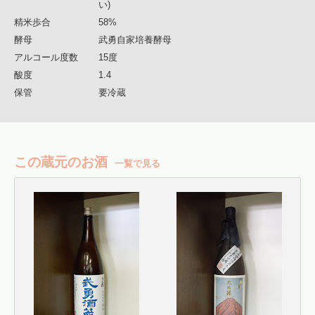
い)
精米歩合
58%
酵母
武勇自家培養酵母
アルコール度数
15度
酸度
1.4
保管
要冷蔵
この蔵元のお酒
一覧で見る