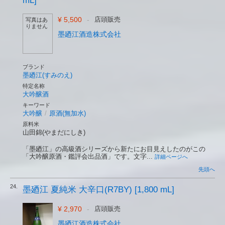
mL]
¥ 5,500
-
店頭販売
写真はあ
りません
墨廼江酒造株式会社
ブランド
墨廼江(すみのえ)
特定名称
大吟醸酒
キーワード
大吟醸
/
原酒(無加水)
原料米
山田錦(やまだにしき)
「墨廼江」の高級酒シリーズから新たにお目見えしたのがこの
「大吟醸原酒・鑑評会出品酒」です。文字...
詳細ページへ
先頭へ
24.
墨廼江 夏純米 大辛口(R7BY) [1,800 mL]
¥ 2,970
-
店頭販売
墨廼江酒造株式会社