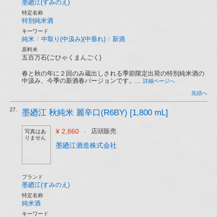
墨廼江(すみのえ)
特定名称
特別純米酒
キーワード
純米
/
中取り(中汲み)(中垂れ)
/
新酒
原料米
五百万石(ごひゃくまんごく)
春と秋の年に２回のみ蔵出しされる季節限定出荷の特別純米酒の
中汲み、今季の新酒春バージョンです。...
詳細ページへ
先頭へ
27.
墨廼江 秋純米 麗辛口(R6BY) [1,800 mL]
¥ 2,860
-
店頭販売
写真はあ
りません
墨廼江酒造株式会社
ブランド
墨廼江(すみのえ)
特定名称
純米酒
キーワード