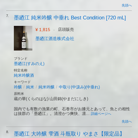
先頭へ
7.
墨廼江 純米吟醸 中垂れ Best Condition [720 mL]
¥ 1,815
-
店頭販売
墨廼江酒造株式会社
ブランド
墨廼江(すみのえ)
特定名称
純米吟醸酒
キーワード
吟醸
/
純米
/
純米吟醸
/
中取り(中汲み)(中垂れ)
原料米
蔵の華(くらのはな)
/
山田錦(やまだにしき)
国内でも有数の漁業の町、石巻市がお膝元とあって、魚との相性
は抜群の「墨廼江」。清澄かつ爽快、凛...
詳細ページへ
先頭へ
8.
墨廼江 大吟醸 雫酒 斗瓶取り やまさ【限定品】