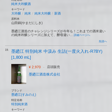
純米大吟醸酒
キーワード
大吟醸
/
純米
/
純米大吟醸
/
新酒
原料米
山田錦(やまだにしき)
墨廼江酒造のチャレンジシリーズが今年も！これまでの酒米違い
の純米吟醸シリーズに加えて、酵母違い...
詳細ページへ
先頭へ
19.
墨廼江 特別純米 中汲み 生詰(一度火入れ-R7BY)
[1,800 mL]
¥ 2,970
-
店頭販売
墨廼江酒造株式会社
ブランド
墨廼江(すみのえ)
特定名称
特別純米酒
キーワード