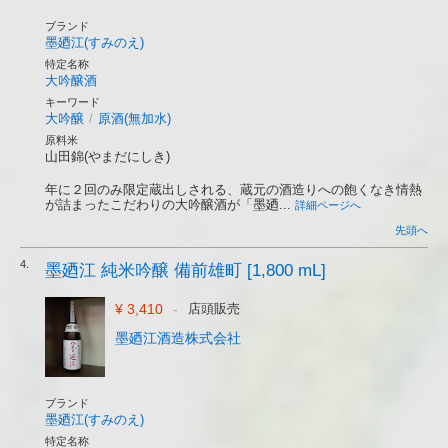
ブランド
墨廼江(すみのえ)
特定名称
大吟醸酒
キーワード
大吟醸
/
原酒(無加水)
原料米
山田錦(やまだにしき)
年に２回のみ限定蔵出しされる、蔵元の酒造りへの飽くなき情熱
が詰まったこだわりの大吟醸酒が「墨廼...
詳細ページへ
先頭へ
4.
墨廼江 純米吟醸 備前雄町 [1,800 mL]
¥ 3,410
-
店頭販売
墨廼江酒造株式会社
ブランド
墨廼江(すみのえ)
特定名称