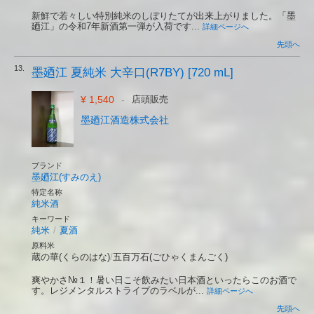
新鮮で若々しい特別純米のしぼりたてが出来上がりました。「墨
廼江」の令和7年新酒第一弾が入荷です...
詳細ページへ
先頭へ
13.
墨廼江 夏純米 大辛口(R7BY) [720 mL]
¥ 1,540
-
店頭販売
墨廼江酒造株式会社
ブランド
墨廼江(すみのえ)
特定名称
純米酒
キーワード
純米
/
夏酒
原料米
蔵の華(くらのはな)
/
五百万石(ごひゃくまんごく)
爽やかさ№１！暑い日こそ飲みたい日本酒といったらこのお酒で
す。レジメンタルストライプのラベルが...
詳細ページへ
先頭へ