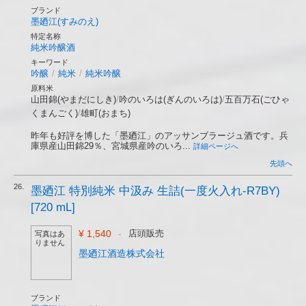
ブランド
墨廼江(すみのえ)
特定名称
純米吟醸酒
キーワード
吟醸
/
純米
/
純米吟醸
原料米
山田錦(やまだにしき)
/
吟のいろは(ぎんのいろは)
/
五百万石(ごひゃ
くまんごく)
/
雄町(おまち)
昨年も好評を博した「墨廼江」のアッサンブラージュ酒です。兵
庫県産山田錦29％、宮城県産吟のいろ...
詳細ページへ
先頭へ
26.
墨廼江 特別純米 中汲み 生詰(一度火入れ-R7BY)
[720 mL]
¥ 1,540
-
店頭販売
写真はあ
りません
墨廼江酒造株式会社
ブランド