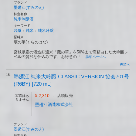
ブランド
墨廼江(すみのえ)
特定名称
純米吟醸酒
キーワード
吟醸
/
純米
/
純米吟醸
原料米
蔵の華(くらのはな)
宮城県産の酒造好適米「蔵の華」を50%まで高精白した大吟醸レ
ベルの贅沢な仕込みです。お得意の「...
詳細ページへ
先頭へ
18.
墨廼江 純米大吟醸 CLASSIC VERSION 協会701号
(R6BY) [720 mL]
¥ 2,310
-
店頭販売
写真はあ
りません
墨廼江酒造株式会社
ブランド
墨廼江(すみのえ)
特定名称