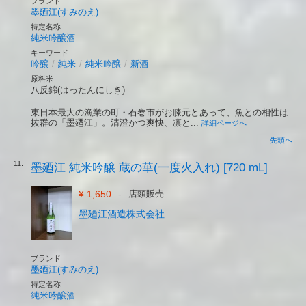
ブランド
墨廼江(すみのえ)
特定名称
純米吟醸酒
キーワード
吟醸
/
純米
/
純米吟醸
/
新酒
原料米
八反錦(はったんにしき)
東日本最大の漁業の町・石巻市がお膝元とあって、魚との相性は
抜群の「墨廼江」。清澄かつ爽快、凛と...
詳細ページへ
先頭へ
11.
墨廼江 純米吟醸 蔵の華(一度火入れ) [720 mL]
¥ 1,650
-
店頭販売
墨廼江酒造株式会社
ブランド
墨廼江(すみのえ)
特定名称
純米吟醸酒