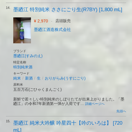
14.
墨廼江 特別純米 ささにごり生(R7BY) [1,800 mL]
¥ 2,970
-
店頭販売
墨廼江酒造株式会社
ブランド
墨廼江(すみのえ)
特定名称
特別純米酒
キーワード
純米
/
新酒
/
生
/
おりがらみ(うすにごり)
原料米
五百万石(ごひゃくまんごく)
新鮮で若々しい特別純米のしぼりたてが出来上がりました。「墨
廼江」の令和7年新酒第一弾が入荷です...
詳細ページへ
先頭へ
15.
墨廼江 純米大吟醸 吟星四十【吟のいろは】 [720
mL]