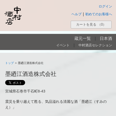
ログイン
|
ヘルプ
初めてのお客様へ
カートを見る
（0）
蔵元一覧
|
日本酒
|
イベント
中村酒店セレクション
トップ
>
墨廼江酒造株式会社
墨廼江酒造株式会社
宮城県石巻市千石町8-43
震災を乗り越えて甦る、気品溢れる清麗な酒「墨廼江（すみの
え）」