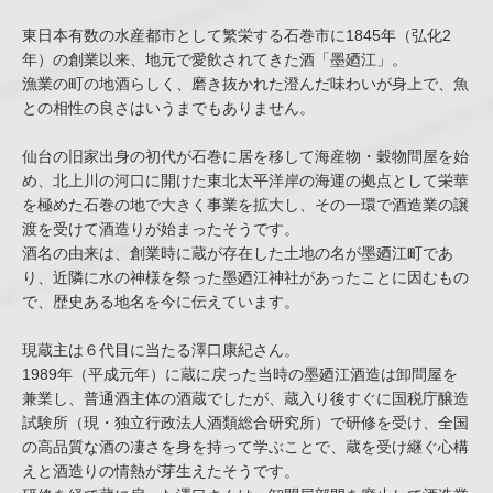
東日本有数の水産都市として繁栄する石巻市に1845年（弘化2
年）の創業以来、地元で愛飲されてきた酒「墨廼江」。
漁業の町の地酒らしく、磨き抜かれた澄んだ味わいが身上で、魚
との相性の良さはいうまでもありません。
仙台の旧家出身の初代が石巻に居を移して海産物・穀物問屋を始
め、北上川の河口に開けた東北太平洋岸の海運の拠点として栄華
を極めた石巻の地で大きく事業を拡大し、その一環で酒造業の譲
渡を受けて酒造りが始まったそうです。
酒名の由来は、創業時に蔵が存在した土地の名が墨廼江町であ
り、近隣に水の神様を祭った墨廼江神社があったことに因むもの
で、歴史ある地名を今に伝えています。
現蔵主は６代目に当たる澤口康紀さん。
1989年（平成元年）に蔵に戻った当時の墨廼江酒造は卸問屋を
兼業し、普通酒主体の酒蔵でしたが、蔵入り後すぐに国税庁醸造
試験所（現・独立行政法人酒類総合研究所）で研修を受け、全国
の高品質な酒の凄さを身を持って学ぶことで、蔵を受け継ぐ心構
えと酒造りの情熱が芽生えたそうです。