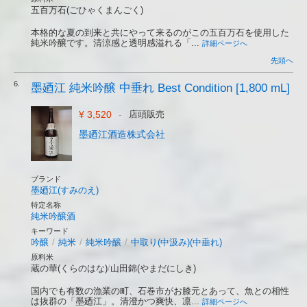
五百万石(ごひゃくまんごく)
本格的な夏の到来と共にやって来るのがこの五百万石を使用した
純米吟醸です。清涼感と透明感溢れる「...
詳細ページへ
先頭へ
6.
墨廼江 純米吟醸 中垂れ Best Condition [1,800 mL]
¥ 3,520
-
店頭販売
墨廼江酒造株式会社
ブランド
墨廼江(すみのえ)
特定名称
純米吟醸酒
キーワード
吟醸
/
純米
/
純米吟醸
/
中取り(中汲み)(中垂れ)
原料米
蔵の華(くらのはな)
/
山田錦(やまだにしき)
国内でも有数の漁業の町、石巻市がお膝元とあって、魚との相性
は抜群の「墨廼江」。清澄かつ爽快、凛...
詳細ページへ