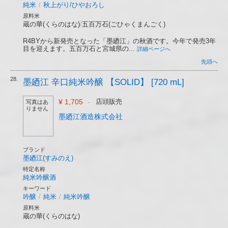
純米
/
秋上がり/ひやおろし
原料米
蔵の華(くらのはな)
/
五百万石(ごひゃくまんごく)
R4BYから新発売となった「墨廼江」の秋酒です。今年で発売3年
目を迎えます。五百万石と宮城県の...
詳細ページへ
先頭へ
28.
墨廼江 辛口純米吟醸 【SOLID】 [720 mL]
¥ 1,705
-
店頭販売
写真はあ
りません
墨廼江酒造株式会社
ブランド
墨廼江(すみのえ)
特定名称
純米吟醸酒
キーワード
吟醸
/
純米
/
純米吟醸
原料米
蔵の華(くらのはな)