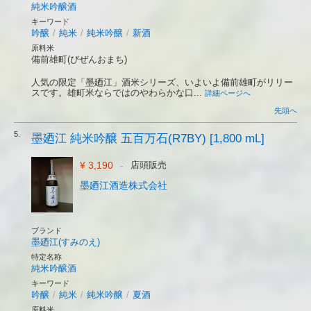
純米吟醸酒
キーワード
吟醸
/
純米
/
純米吟醸
/
新酒
原料米
備前雄町(びぜんおまち)
人気の限定「墨廼江」酒米シリーズ、いよいよ備前雄町がリリー
スです。雄町米ならではのやわらかな口...
詳細ページへ
先頭へ
5.
墨廼江 純米吟醸 五百万石(R7BY) [1,800 mL]
¥ 3,190
-
店頭販売
墨廼江酒造株式会社
ブランド
墨廼江(すみのえ)
特定名称
純米吟醸酒
キーワード
吟醸
/
純米
/
純米吟醸
/
夏酒
原料米