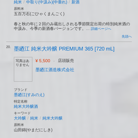
純米
/
中取り(中汲み)(中垂れ)
/
新酒
原料米
五百万石(ごひゃくまんごく)
春と秋の年に２回のみ蔵出しされる季節限定出荷の特別純米酒の
中汲み、今季の新酒春バージョンです。...
詳細ページへ
先頭へ
20.
墨廼江 純米大吟醸 PREMIUM 365 [720 mL]
¥ 5,500
-
店頭販売
写真はあ
りません
墨廼江酒造株式会社
ブランド
墨廼江(すみのえ)
特定名称
純米大吟醸酒
キーワード
大吟醸
/
純米
/
純米大吟醸
原料米
山田錦(やまだにしき)