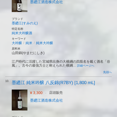
墨廼江酒造株式会社
ブランド
墨廼江(すみのえ)
特定名称
純米大吟醸酒
キーワード
大吟醸
/
純米
/
純米大吟醸
原料米
山田錦(やまだにしき)
江戸時代に活躍した宮城県出身の大横綱の四股名を戴く酒名「谷
風」。古今の最強力士と称えられた横綱...
詳細ページへ
先頭へ
10.
墨廼江 純米吟醸 八反錦(R7BY) [1,800 mL]
¥ 3,300
-
店頭販売
墨廼江酒造株式会社