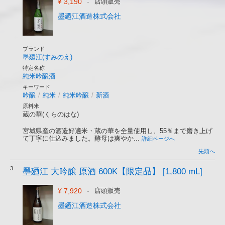
¥ 3,190
-
店頭販売
墨廼江酒造株式会社
ブランド
墨廼江(すみのえ)
特定名称
純米吟醸酒
キーワード
吟醸
/
純米
/
純米吟醸
/
新酒
原料米
蔵の華(くらのはな)
宮城県産の酒造好適米・蔵の華を全量使用し、55％まで磨き上げ
て丁寧に仕込みました。酵母は爽やか...
詳細ページへ
先頭へ
3.
墨廼江 大吟醸 原酒 600K【限定品】 [1,800 mL]
¥ 7,920
-
店頭販売
墨廼江酒造株式会社