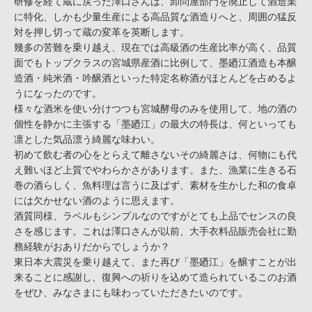
研修を経て蔵に戻った澤口さんは、卸問屋部門を廃止して酒造業
に特化、しかも少量生産による高品質な酒造りへと、周囲の猛反
対を押し切って蔵の変革を英断します。
幾多の苦難を乗り越え、現在では高級酒の生産比率が高く、品質
面でもトップクラスの宮城県産酒に比例して、墨廼江酒造も本醸
造酒・純米酒・吟醸酒といった特定名称酒がほとんどを占めるよ
うになったのです。
様々な酒米を使い分けつつも宮城酵母のみを使用して、地の酒の
個性を静かに主張する「墨廼江」の最大の特長は、何といっても
凛とした気品漂う綺麗な味わい。
初めて飲む者の心をとらえて離さないその綺麗さは、何物にも代
え難いほど上質でやわらかさがあります。また、漁業に生きる石
巻の酒らしく、魚料理は言うに及ばず、素材を生かした和の食卓
には欠かせない酒のように思えます。
酒質同様、ラベルもシンプルなのですがとても上品でセンスの良
さを感じます。これは澤口さんが以前、大手衣料品販売会社に勤
務経験がおありだからでしょうか？
東日本大震災を乗り越えて、また再び「墨廼江」を醸すことが出
来ることに感謝し、復興への祈りを込めて造られているこのお酒
をぜひ、みなさまにも味わっていただきたいのです。