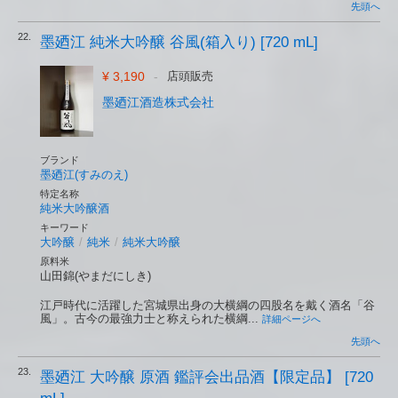
先頭へ
22.
墨廼江 純米大吟醸 谷風(箱入り) [720 mL]
¥ 3,190
-
店頭販売
墨廼江酒造株式会社
ブランド
墨廼江(すみのえ)
特定名称
純米大吟醸酒
キーワード
大吟醸
/
純米
/
純米大吟醸
原料米
山田錦(やまだにしき)
江戸時代に活躍した宮城県出身の大横綱の四股名を戴く酒名「谷
風」。古今の最強力士と称えられた横綱...
詳細ページへ
先頭へ
23.
墨廼江 大吟醸 原酒 鑑評会出品酒【限定品】 [720