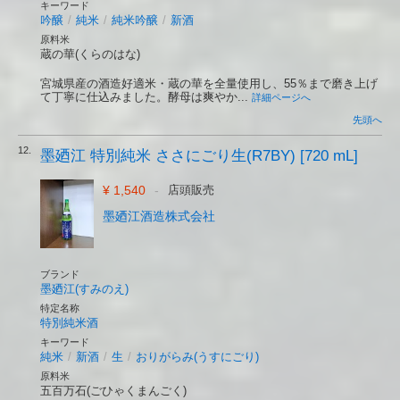
キーワード
吟醸
/
純米
/
純米吟醸
/
新酒
原料米
蔵の華(くらのはな)
宮城県産の酒造好適米・蔵の華を全量使用し、55％まで磨き上げ
て丁寧に仕込みました。酵母は爽やか...
詳細ページへ
先頭へ
12.
墨廼江 特別純米 ささにごり生(R7BY) [720 mL]
¥ 1,540
-
店頭販売
墨廼江酒造株式会社
ブランド
墨廼江(すみのえ)
特定名称
特別純米酒
キーワード
純米
/
新酒
/
生
/
おりがらみ(うすにごり)
原料米
五百万石(ごひゃくまんごく)