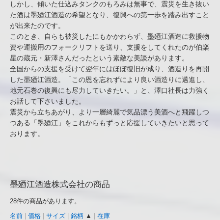
しかし、傾いた仕込みタンクのもろみは無事で、震災を生き抜い
た酒は墨廼江酒造の希望となり、復興への第一歩を踏み出すこと
が出来たのです。
このとき、自らも被災したにもかかわらず、墨廼江酒造に救援物
資や運搬用のフォークリフトを送り、支援をしてくれたのが伯楽
星の蔵元・新澤さんだったという素敵な美談があります。
全国からの支援を受けて翌年にはほぼ復旧が成り、酒造りを再開
した墨廼江酒造。「この恩を忘れずにより良い酒造りに邁進し、
地元石巻の復興にも尽力していきたい。」と、澤口社長は力強く
お話して下さいました。
震災から立ちあがり、より一層綺麗で気品漂う美酒へと飛躍しつ
つある「墨廼江」をこれからもずっと応援していきたいと思って
おります。
墨廼江酒造株式会社の商品
28件の商品があります。
名前
|
価格
|
サイズ
|
銘柄
▲
|
在庫