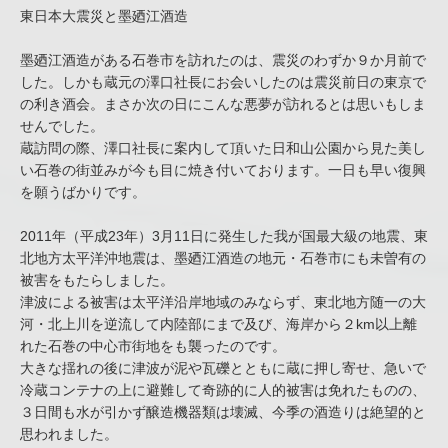
東日本大震災と墨廼江酒造
墨廼江酒造がある石巻市を訪れたのは、震災のわずか９か月前で
した。しかも蔵元の澤口社長にお会いしたのは震災前日の東京で
の利き酒会。まさか次の日にこんな悪夢が訪れるとは思いもしま
せんでした。
蔵訪問の際、澤口社長に案内して頂いた日和山公園から見た美し
い石巻の街並みが今も目に焼き付いております。一日も早い復興
を願うばかりです。
2011年（平成23年）3月11日に発生した我が国最大級の地震、東
北地方太平洋沖地震は、墨廼江酒造の地元・石巻市にも未曽有の
被害をもたらしました。
津波による被害は太平洋沿岸地域のみならず、東北地方随一の大
河・北上川を逆流して内陸部にまで及び、海岸から２km以上離
れた石巻の中心市街地をも襲ったのです。
大きな揺れの後に津波が泥や瓦礫とともに蔵に押し寄せ、急いで
冷蔵コンテナの上に避難して奇跡的に人的被害は免れたものの、
３日間も水が引かず醸造機器類は壊滅、今季の酒造りは絶望的と
思われました。