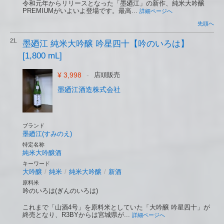
令和元年からリリースとなった「墨廼江」の新作、純米大吟醸
PREMIUMがいよいよ登場です。最高...
詳細ページへ
先頭へ
21.
墨廼江 純米大吟醸 吟星四十【吟のいろは】
[1,800 mL]
¥ 3,998
-
店頭販売
墨廼江酒造株式会社
ブランド
墨廼江(すみのえ)
特定名称
純米大吟醸酒
キーワード
大吟醸
/
純米
/
純米大吟醸
/
新酒
原料米
吟のいろは(ぎんのいろは)
これまで「山酒4号」を原料米としていた「大吟醸 吟星四十」が
終売となり、R3BYからは宮城県が...
詳細ページへ