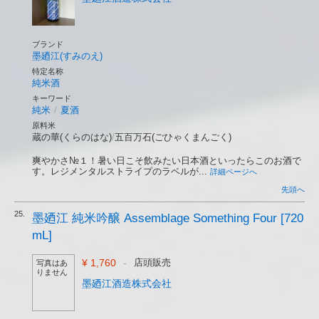
ブランド
墨廼江(すみのえ)
特定名称
純米酒
キーワード
純米
/
夏酒
原料米
蔵の華(くらのはな)
/
五百万石(ごひゃくまんごく)
爽やかさ№１！暑い日こそ飲みたい日本酒といったらこのお酒で
す。レジメンタルストライプのラベルが...
詳細ページへ
先頭へ
25.
墨廼江 純米吟醸 Assemblage Something Four [720
mL]
¥ 1,760
-
店頭販売
写真はあ
りません
墨廼江酒造株式会社