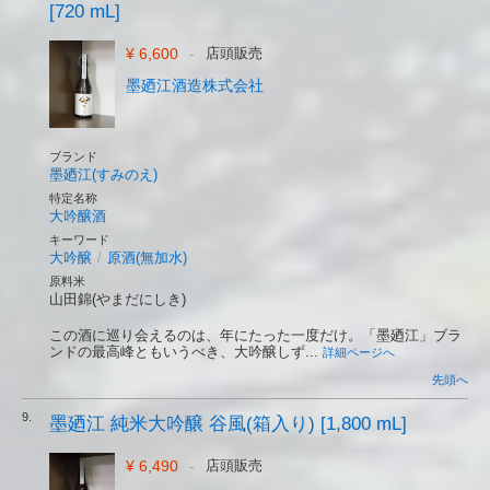
[720 mL]
¥ 6,600
-
店頭販売
墨廼江酒造株式会社
ブランド
墨廼江(すみのえ)
特定名称
大吟醸酒
キーワード
大吟醸
/
原酒(無加水)
原料米
山田錦(やまだにしき)
この酒に巡り会えるのは、年にたった一度だけ。「墨廼江」ブラ
ンドの最高峰ともいうべき、大吟醸しず...
詳細ページへ
先頭へ
9.
墨廼江 純米大吟醸 谷風(箱入り) [1,800 mL]
¥ 6,490
-
店頭販売