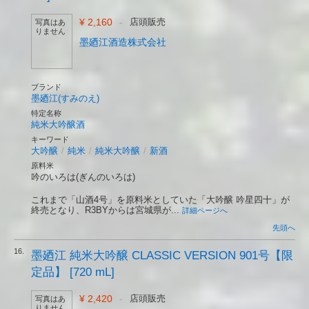
¥ 2,160
-
店頭販売
写真はあ
りません
墨廼江酒造株式会社
ブランド
墨廼江(すみのえ)
特定名称
純米大吟醸酒
キーワード
大吟醸
/
純米
/
純米大吟醸
/
新酒
原料米
吟のいろは(ぎんのいろは)
これまで「山酒4号」を原料米としていた「大吟醸 吟星四十」が
終売となり、R3BYからは宮城県が...
詳細ページへ
先頭へ
16.
墨廼江 純米大吟醸 CLASSIC VERSION 901号【限
定品】 [720 mL]
¥ 2,420
-
店頭販売
写真はあ
りません