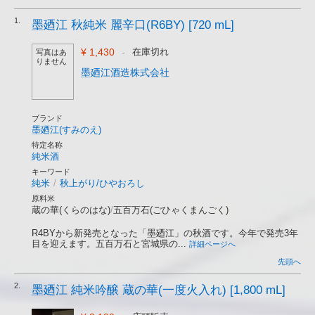
1.
墨廼江 秋純米 麗辛口(R6BY) [720 mL]
¥ 1,430
-
在庫切れ
写真はあ
りません
墨廼江酒造株式会社
ブランド
墨廼江(すみのえ)
特定名称
純米酒
キーワード
純米
/
秋上がり/ひやおろし
原料米
蔵の華(くらのはな)
/
五百万石(ごひゃくまんごく)
R4BYから新発売となった「墨廼江」の秋酒です。今年で発売3年
目を迎えます。五百万石と宮城県の...
詳細ページへ
先頭へ
2.
墨廼江 純米吟醸 蔵の華(一度火入れ) [1,800 mL]