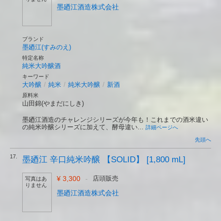
墨廼江酒造株式会社
ブランド
墨廼江(すみのえ)
特定名称
純米大吟醸酒
キーワード
大吟醸
/
純米
/
純米大吟醸
/
新酒
原料米
山田錦(やまだにしき)
墨廼江酒造のチャレンジシリーズが今年も！これまでの酒米違い
の純米吟醸シリーズに加えて、酵母違い...
詳細ページへ
先頭へ
17.
墨廼江 辛口純米吟醸 【SOLID】 [1,800 mL]
¥ 3,300
-
店頭販売
写真はあ
りません
墨廼江酒造株式会社