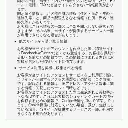
開示方法は、当サイト内での情報の入力と送信、及び、Eメ
ール・電話・FAXなど当サイトを介さない情報提供があり
ます。
開示頂く情報は、お客様自身の情報（住所・氏名・年齢・
連絡先等）と、商品の配送先となる情報（住所・氏名・連
絡先等）があります。
お客様はこれら情報の一部又は全部を開示しない選択もで
きますが、その結果、当サイトが提供するサービスの一部
が利用できなくなる場合があります。
他のサイトから受け取る情報
お客様が当サイトのアカウントを作成した際に認証サイト
（FacebookやTwitterなど）から受信する、お客様を識別す
るID・名前などの情報です。この情報に含まれる内容はお
客様が選択した認証サイトに依存します。
サービス利用を契機に収集される情報
お客様が当サイトにアクセスしサービスをご利用頂く際に
当サイトが記録するアクセス履歴などの情報（ログ情報）
です。記録される情報は、IPアドレス・アクセス端末に関
する情報・閲覧したページ・日時などです。
お客様が当サイトにアクセスした際に生成される英数字か
らなるIDです。これはお客様のショッピングカートの情報
を保存するための情報で、Cookie機能を用いて保存してい
ます。Cookie機能に対応していない場合、及び、無効にし
ている場合、当サイトが提供するサービスの一部が利用で
きなくなる場合があります。