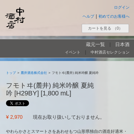
ログイン
|
ヘルプ
初めてのお客様へ
カートを見る
（0）
蔵元一覧
|
日本酒
|
イベント
中村酒店セレクション
トップ
>
麓井酒造株式会社
>
フモトヰ(麓井) 純米吟醸 夏純吟
フモトヰ(麓井) 純米吟醸 夏純
吟 [H29BY] [1,800 mL]
¥ 2,970
現在お取り扱いしておりません。
やわらかさとスマートさをあわせもつ山形県独自の酒造好適米・