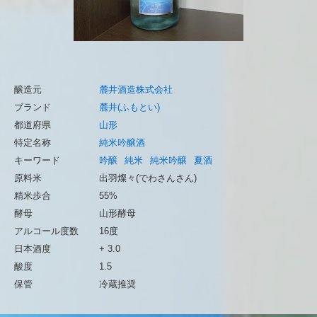
醸造元
麓井酒造株式会社
ブランド
麓井(ふもとい)
都道府県
山形
特定名称
純米吟醸酒
キーワード
吟醸
純米
純米吟醸
夏酒
原料米
出羽燦々(でわさんさん)
精米歩合
55%
酵母
山形酵母
アルコール度数
16度
日本酒度
+ 3.0
酸度
1.5
保管
冷蔵推奨