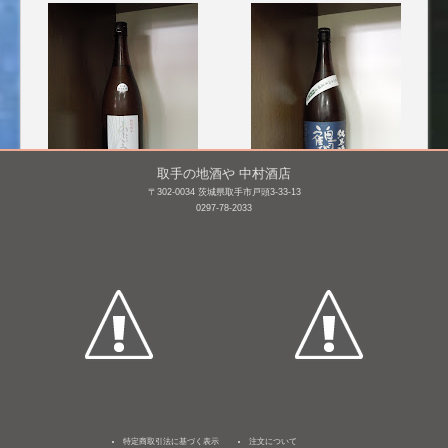
取手の地酒や 中村酒店
〒302-0034 茨城県取手市戸頭3-33-13
0297-78-2033
愛宕の松(あたごのまつ)
鶴齢 純米 山田錦 65% 生
特別純米
原酒 [BY26]
1,800mL /
¥ 2,899
1,800mL /
¥ 2,970
特定商取引法に基づく表示
注文について