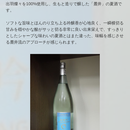
出羽燦々を100%使用し、生もと造りで醸した「麓井」の夏酒で
す。
ソフトな旨味とほんのり立ち上る吟醸香が心地良く、一瞬横切る
甘みを穏やかな酸がサッと切る非常に良い出来栄えで、すっきり
としたシャープな味わいの夏酒とはまた違った、味幅を感じさせ
る麓井流のアプローチが感じられます。