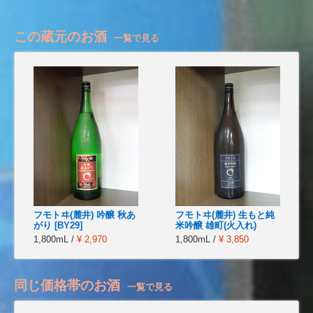
この蔵元のお酒
一覧で見る
フモトヰ(麓井) 吟醸 秋あ
フモトヰ(麓井) 生もと純
がり [BY29]
米吟醸 雄町(火入れ)
1,800mL /
¥ 2,970
1,800mL /
¥ 3,850
同じ価格帯のお酒
一覧で見る