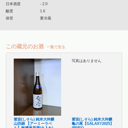
日本酒度
- 2.0
酸度
1.6
保管
要冷蔵
この蔵元のお酒
一覧で見る
写真はありません
紫宙(しそら) 純米大吟醸
紫宙(しそら) 純米大吟醸
山田錦 【アーミーラベ
亀の尾【GALAXY2025】
ル】無濾過原酒(火入れ)
(R6BY)