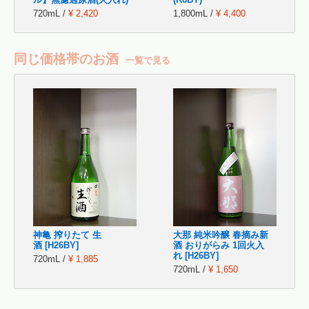
720mL /
¥ 2,420
1,800mL /
¥ 4,400
同じ価格帯のお酒
一覧で見る
神亀 搾りたて 生
大那 純米吟醸 春摘み新
酒 [H26BY]
酒 おりがらみ 1回火入
れ [H26BY]
720mL /
¥ 1,885
720mL /
¥ 1,650