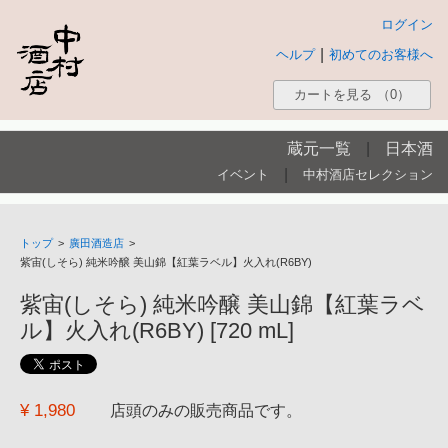
ログイン
|
ヘルプ
初めてのお客様へ
カートを見る
（0）
蔵元一覧
|
日本酒
|
イベント
中村酒店セレクション
トップ
>
廣田酒造店
>
紫宙(しそら) 純米吟醸 美山錦【紅葉ラベル】火入れ(R6BY)
紫宙(しそら) 純米吟醸 美山錦【紅葉ラベ
ル】火入れ(R6BY) [720 mL]
¥ 1,980
店頭のみの販売商品です。