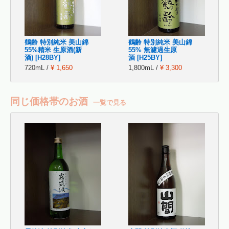
鶴齢 特別純米 美山錦
鶴齢 特別純米 美山錦
55%精米 生原酒(新
55% 無濾過生原
酒) [H28BY]
酒 [H25BY]
720mL /
¥ 1,650
1,800mL /
¥ 3,300
同じ価格帯のお酒
一覧で見る