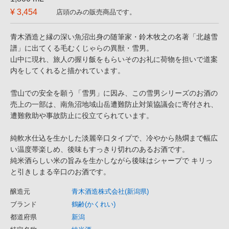
¥ 3,454
店頭のみの販売商品です。
青木酒造と縁の深い魚沼出身の随筆家・鈴木牧之の名著「北越雪
譜」に出てくる毛むくじゃらの異獣・雪男。
山中に現れ、旅人の握り飯をもらいそのお礼に荷物を担いで道案
内をしてくれると描かれています。
雪山での安全を願う「雪男」に因み、この雪男シリーズのお酒の
売上の一部は、南魚沼地域山岳遭難防止対策協議会に寄付され、
遭難救助や事故防止に役立てられています。
純軟水仕込を生かした淡麗辛口タイプで、冷やから熱燗まで幅広
い温度帯楽しめ、後味もすっきり切れのあるお酒です。
純米酒らしい米の旨みを生かしながら後味はシャープで キリっ
と引きしまる辛口のお酒です。
醸造元
青木酒造株式会社(新潟県)
ブランド
鶴齢(かくれい)
都道府県
新潟