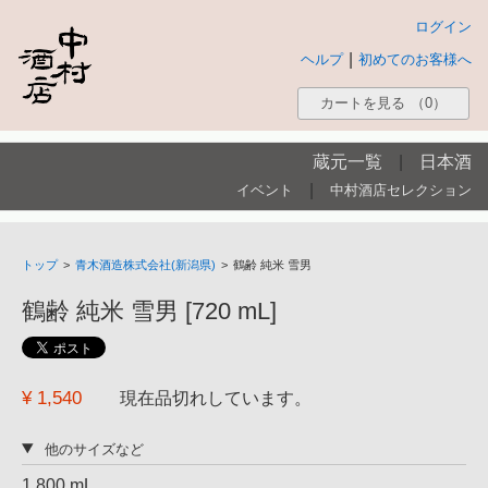
ログイン
|
ヘルプ
初めてのお客様へ
カートを見る
（0）
蔵元一覧
|
日本酒
|
イベント
中村酒店セレクション
トップ
>
青木酒造株式会社(新潟県)
>
鶴齢 純米 雪男
鶴齢 純米 雪男 [720 mL]
¥ 1,540
現在品切れしています。
他のサイズなど
1,800 mL