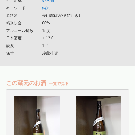
特定名称
純米酒
キーワード
純米
原料米
美山錦(みやまにしき)
精米歩合
60%
アルコール度数
15度
日本酒度
+ 12.0
酸度
1.2
保管
冷蔵推奨
この蔵元のお酒
一覧で見る