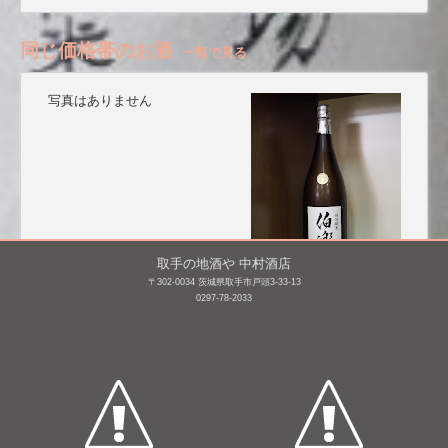
同じ価格帯のお酒
一覧で見る
写真はありません
取手の地酒や 中村酒店
〒302-0034 茨城県取手市戸頭3-33-13
0297-78-2033
武勇 純米大吟醸 原酒 道
伯楽星 特別純米
春
1,800mL /
¥ 3,135
720mL /
¥ 3,670