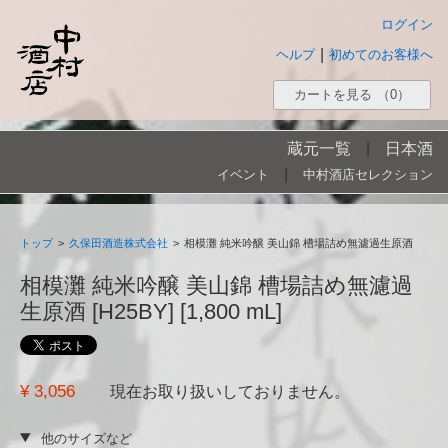
ログイン
|
ヘルプ
初めてのお客様へ
カートを見る
（0）
蔵元一覧
|
日本酒
|
イベント
中村酒店セレクション
トップ
>
久保田酒造株式会社
>
相模灘 純米吟醸 美山錦 槽場詰め無濾過生原酒
相模灘 純米吟醸 美山錦 槽場詰め無濾過
生原酒 [H25BY] [1,800 mL]
¥ 3,056
現在お取り扱いしておりません。
他のサイズなど