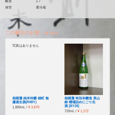
酸度
1.7
保管
要冷蔵
この蔵元のお酒
一覧で見る
写真はありません
相模灘 純米吟醸 雄町 無
相模灘 特別本醸造 美山
濾過生酒(R4BY)
錦 槽場詰めにごり生
酒 [BY28]
1,800mL /
¥ 3,670
720mL /
¥ 1,172