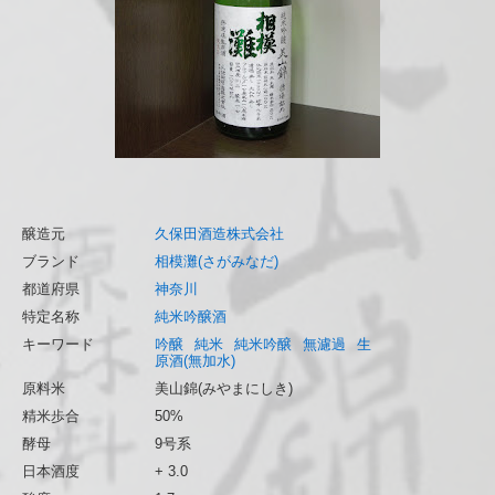
醸造元
久保田酒造株式会社
ブランド
相模灘(さがみなだ)
都道府県
神奈川
特定名称
純米吟醸酒
キーワード
吟醸
純米
純米吟醸
無濾過
生
原酒(無加水)
原料米
美山錦(みやまにしき)
精米歩合
50%
酵母
9号系
日本酒度
+ 3.0