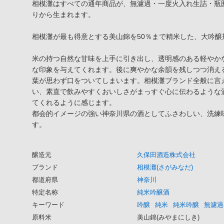
相模灘はすべての通年商品が、無濾過・一度火入れ生詰・瓶
りから生まれます。
相模灘が最も得意とする美山錦を50％まで精米した、大吟醸
米の持つ自然な甘味を上手に引き出し、透明感のある軽やか
な印象を与えてくれます。後に爽やかな余韻を残しつつ消え
葉が思わず口をついてしまいます。相模灘ブランド全般に言
い、素直で飲みやすくおいしさがまっすぐ心に伝わるような
てくれるように感じます。
都会的イメージの強い神奈川県の酒としてふさわしい、洗練
す。
醸造元
久保田酒造株式会社
ブランド
相模灘(さがみなだ)
都道府県
神奈川
特定名称
純米吟醸酒
キーワード
吟醸
純米
純米吟醸
無濾過
原料米
美山錦(みやまにしき)