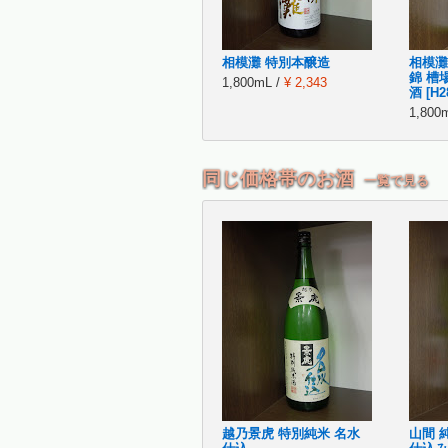
相模灘 特別本醸造
相模灘
錦 槽
1,800mL /
¥ 2,343
酒 [H2
1,800
同じ価格帯のお酒
一覧で見る
越乃景虎 特別純米 名水
山間 