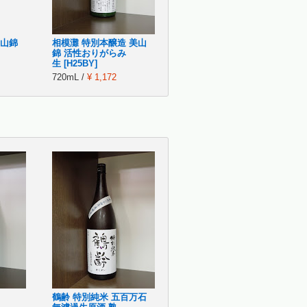
美山錦
相模灘 特別本醸造 美山
錦 活性おりがらみ
生 [H25BY]
720mL /
¥ 1,172
鶴齢 特別純米 五百万石