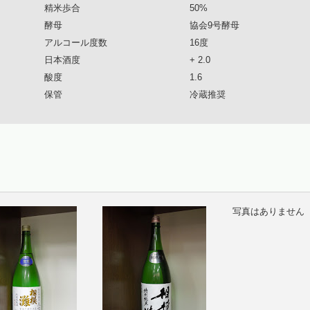
精米歩合
50%
酵母
協会9号酵母
アルコール度数
16度
日本酒度
+ 2.0
酸度
1.6
保管
冷蔵推奨
写真はありません