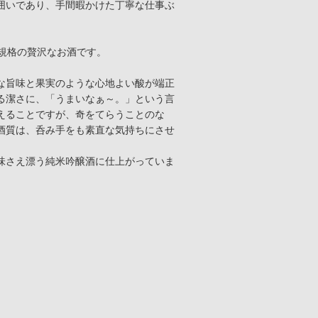
囲いであり、手間暇かけた丁寧な仕事ぶ
規格の贅沢なお酒です。
な旨味と果実のような心地よい酸が端正
る潔さに、「うまいなぁ～。」という言
えることですが、奇をてらうことのな
酒質は、呑み手をも素直な気持ちにさせ
味さえ漂う純米吟醸酒に仕上がっていま