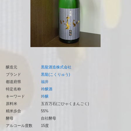
醸造元
黒龍酒造株式会社
ブランド
黒龍(こくりゅう)
都道府県
福井
特定名称
吟醸酒
キーワード
吟醸
原料米
五百万石(ごひゃくまんごく)
精米歩合
55%
酵母
自社酵母
アルコール度数
15度