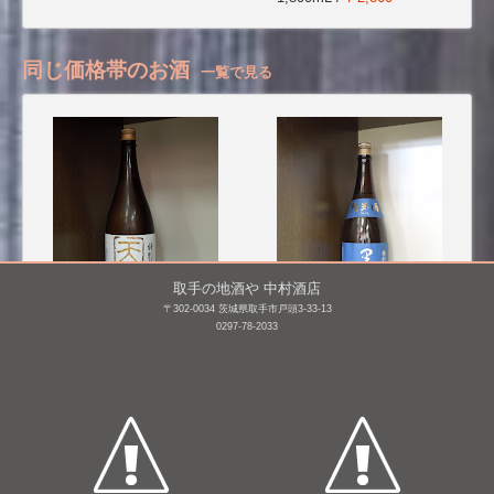
同じ価格帯のお酒
一覧で見る
取手の地酒や 中村酒店
〒302-0034 茨城県取手市戸頭3-33-13
0297-78-2033
天寶一 特別純米 八反錦
墨廼江 特別純米
1,800mL /
¥ 2,970
1,800mL /
¥ 2,750