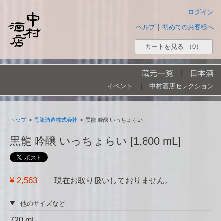
ログイン
|
ヘルプ
初めてのお客様へ
カートを見る
（0）
蔵元一覧
|
日本酒
|
イベント
中村酒店セレクション
トップ
>
黒龍酒造株式会社
>
黒龍 吟醸 いっちょらい
黒龍 吟醸 いっちょらい [1,800 mL]
¥ 2,563
現在お取り扱いしておりません。
他のサイズなど
720 mL