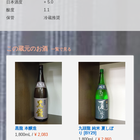
日本酒度
+ 5.0
酸度
1.1
保管
冷蔵推奨
この蔵元のお酒
一覧で見る
黒龍 本醸造
九頭龍 純米 夏しぼ
り [BY29]
1,800mL /
¥ 2,083
1,800mL /
¥ 2,860