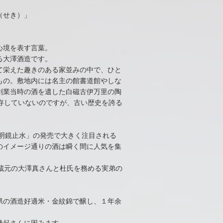
（せき）」
心境を表す言葉。
る大澤酒造です。
して栄えた趣きのある家並みの中で、ひと
もの。敷地内には名主の館書道館やしな
創業当時の酒を遺した白磁古伊万里の陶
現存していないのですが、古い歴史を誇る
「明鏡止水」の発売で大きく注目される
のイメージ通りの酒は瞬く間に人気を集
蔵元の大澤真さんと杜氏を務める実弟の
県の酒造好適米・金紋錦で醸し、１年余