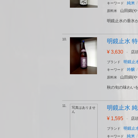
純米
/
キーワード
山田錦(や
原料米
明鏡止水の垂氷か
10.
明鏡止水 特撰
¥ 3,630
-
店
明鏡止水
ブランド
吟醸
/
キーワード
山田錦(や
原料米
秋の旬の味わいを
11.
明鏡止水 純米
写真はありませ
ん
¥ 1,595
-
店
明鏡止水
ブランド
純米
/
キーワード