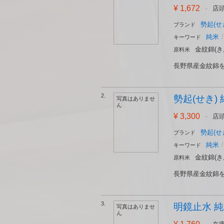
¥ 1,672
-
店
勢起(せ
ブランド
純米
/
キーワード
金紋錦(き
原料米
長野県産金紋錦を
2.
勢起(せき) 
写真はありませ
ん
¥ 3,300
-
店
勢起(せ
ブランド
純米
/
キーワード
金紋錦(き
原料米
長野県産金紋錦を
3.
明鏡止水 純
写真はありませ
ん