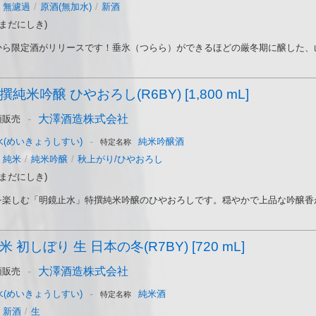
無濾過
/
原酒(無加水)
/
新酒
まだにしき)
ら限定酒がリリースです！垂氷（つらら）ができるほどの厳冬期に醸した、山田
純米吟醸 ひやおろし(R6BY) [1,800 mL]
-
大澤酒造株式会社
頭販売
-
(めいきょうしすい)
純米吟醸酒
特定名称
純米
/
純米吟醸
/
秋上がり/ひやおろし
まだにしき)
楽しむ「明鏡止水」特撰純米吟醸のひやおろしです。穏やかで上品な吟醸香がふ
 初しぼり 生 日本の冬(R7BY) [720 mL]
-
大澤酒造株式会社
頭販売
-
(めいきょうしすい)
純米酒
特定名称
新酒
/
生