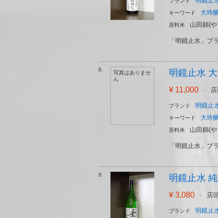
明鏡止水
ブランド
大吟
キーワード
山田錦(や
原料米
「明鏡止水」ブラ
8.
明鏡止水 大吟
写真はありませ
ん
¥ 11,000
-
店
明鏡止水
ブランド
大吟
キーワード
山田錦(や
原料米
「明鏡止水」ブラ
9.
明鏡止水 純米
¥ 3,080
-
店
明鏡止水
ブランド