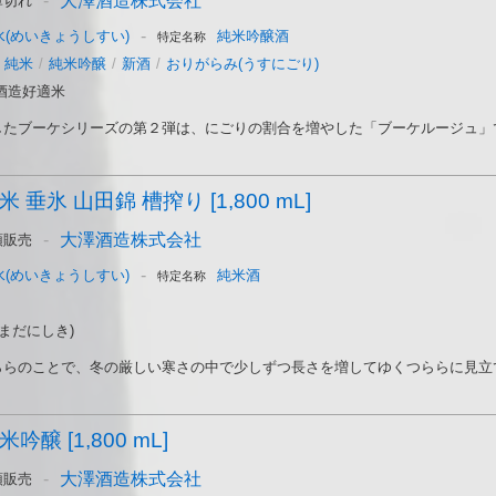
-
大澤酒造株式会社
庫切れ
-
(めいきょうしすい)
純米吟醸酒
特定名称
純米
/
純米吟醸
/
新酒
/
おりがらみ(うすにごり)
酒造好適米
たブーケシリーズの第２弾は、にごりの割合を増やした「ブーケルージュ」です
 垂氷 山田錦 槽搾り [1,800 mL]
-
大澤酒造株式会社
頭販売
-
(めいきょうしすい)
純米酒
特定名称
まだにしき)
らのことで、冬の厳しい寒さの中で少しずつ長さを増してゆくつららに見立て、
吟醸 [1,800 mL]
-
大澤酒造株式会社
頭販売