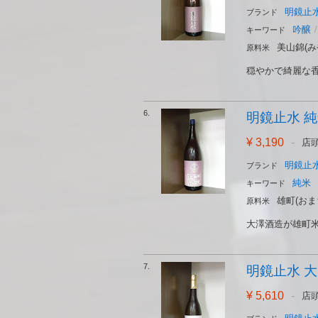
明鏡止水
ブランド
吟醸
/
キーワード
美山錦(み
原料米
穏やかで綺麗な香
6.
明鏡止水 純米 
¥ 3,190
-
店
明鏡止水
ブランド
純米
キーワード
雄町(おま
原料米
大澤酒造が雄町米
7.
明鏡止水 大
¥ 5,610
-
店