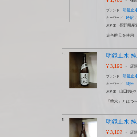
¥ 1,760
-
在
明鏡止水
ブランド
吟醸
/
キーワード
長野県産
原料米
赤色酵母を使用し
4.
明鏡止水 純米
¥ 3,190
-
店
明鏡止水
ブランド
純米
キーワード
山田錦(や
原料米
「垂氷」とはつら
5.
明鏡止水 純米
¥ 3,102
-
店