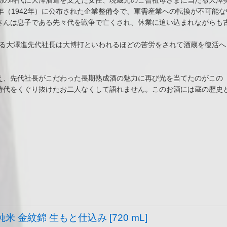
動の時代に大澤酒造を支えた女性、現蔵元のご曾祖母さまに当たる大澤
年（1942年）に公布された企業整備令で、軍需産業への転換が不可能
さんは息子である先々代を戦争で亡くされ、休業に追い込まれながらも
当たる大澤進先代社長は大博打といわれるほどの苦労をされて酒蔵を復活
え、先代社長がこだわった長期熟成酒の魅力に再び光を当てたのがこの「
時代をくぐり抜けたお二人なくして語れません。このお酒には蔵の歴史
純米 金紋錦 生もと仕込み [720 mL]