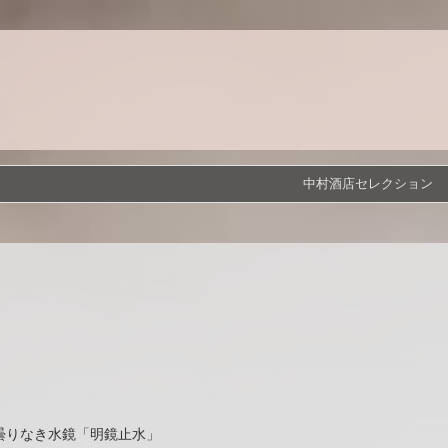
中村酒店セレクション
曇りなき水鏡「明鏡止水」