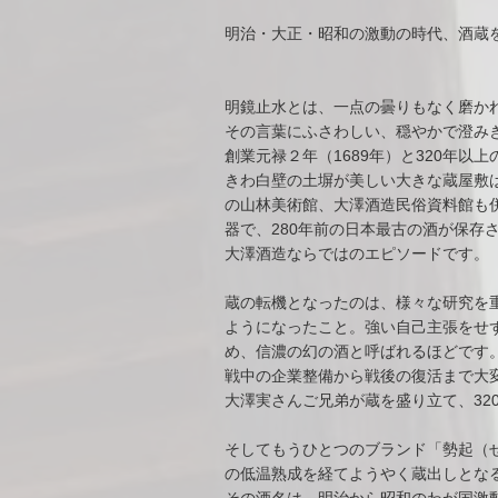
明治・大正・昭和の激動の時代、酒蔵
明鏡止水とは、一点の曇りもなく磨か
その言葉にふさわしい、穏やかで澄み
創業元禄２年（1689年）と320年
きわ白壁の土塀が美しい大きな蔵屋敷
の山林美術館、大澤酒造民俗資料館も
器で、280年前の日本最古の酒が保存
大澤酒造ならではのエピソードです。
蔵の転機となったのは、様々な研究を重
ようになったこと。強い自己主張をせ
め、信濃の幻の酒と呼ばれるほどです
戦中の企業整備から戦後の復活まで大
大澤実さんご兄弟が蔵を盛り立て、32
そしてもうひとつのブランド「勢起（
の低温熟成を経てようやく蔵出しとな