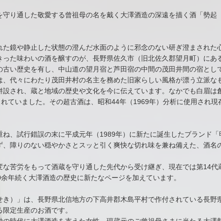
を守り通した敬愛する曾祖母の名を戴く大澤酒造の深遠を描く酒「勢起
れた鏡や静止した状態の澄んだ水面のように邪念のない研ぎ澄まされた
きった味わいの酒を醸すのが、長野県佐久市（旧北佐久郡望月町）にあ
以上の古い歴史を有し、中山道の望月宿と芦田宿の中間の茂田井間の宿と
は、代々にわたり茂田井村の名主を務めた旧家らしい風格が漂う立派な
併設され、蔵と地域の歴史や文化を今に伝えています。なかでも白眉は
されていました。その超古酒は、昭和44年（1969年）分析に使用され
ね、試行錯誤の末に平成元年（1989年）に新たに誕生したブランド
ず、障りのない穏やかさとスッと引く爽快な切れ味を兼ね備えた、酒名
。
変な苦労をもって酒蔵を守り通した先代から受け継ぎ、現在では第14代
0余年続く大澤酒造の歴史に新たなページを加えています。
せき）」は、長野県北信地方の下高井郡木島平村で作付されている長野
る限定生産のお酒です。