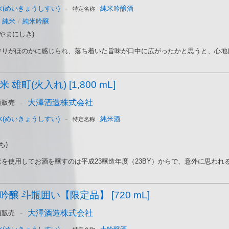
-
(めいきょうしすい)
純米吟醸酒
特定名称
純米
/
純米吟醸
やまにしき)
りがほのかに感じられ、落ち着いた旨味が口中に広がったかと思うと、心地良い
雄町(火入れ) [1,800 mL]
-
大澤酒造株式会社
頭販売
-
(めいきょうしすい)
純米酒
特定名称
ち)
を使用してお酒を醸すのは平成23醸造年度（23BY）からで、意外に思われるか
吟醸 斗瓶囲い【限定品】 [720 mL]
-
大澤酒造株式会社
頭販売