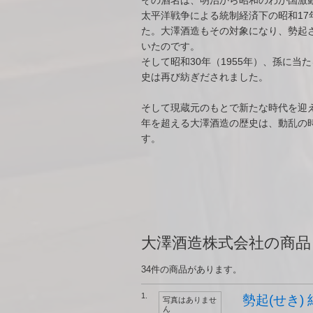
その酒名は、明治から昭和のわが国激
太平洋戦争による統制経済下の昭和17
た。大澤酒造もその対象になり、勢起
いたのです。
そして昭和30年（1955年）、孫に
史は再び紡ぎだされました。
そして現蔵元のもとで新たな時代を迎
年を超える大澤酒造の歴史は、動乱の
す。
大澤酒造株式会社の商品
34件の商品があります。
1.
勢起(せき) 
写真はありませ
ん