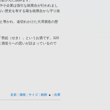
勢起さんに因みます。
な中小企業は強引な統廃合が行われまし
古い歴史を有する蔵を統廃合から守り抜
へと導かれ、途切れかけた大澤酒造の歴
勢起（せき）」というお酒です。320
と酒造りへの思いが詰まっているので
名前
|
価格
|
サイズ
|
銘柄
▲
|
在庫