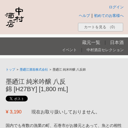
ログイン
|
ヘルプ
初めてのお客様へ
カートを見る
（0）
蔵元一覧
|
日本酒
|
イベント
中村酒店セレクション
トップ
>
墨廼江酒造株式会社
>
墨廼江 純米吟醸 八反錦
墨廼江 純米吟醸 八反
錦 [H27BY] [1,800 mL]
¥ 3,190
現在お取り扱いしておりません。
国内でも有数の漁業の町、石巻市がお膝元とあって、魚との相性