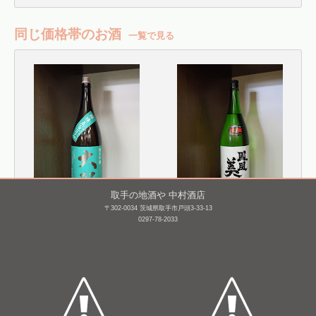
同じ価格帯のお酒
一覧で見る
取手の地酒や 中村酒店
〒302-0034 茨城県取手市戸頭3-33-13
大那 純米吟醸 那須五百
鳳凰美田 純米大吟醸 亀
0297-78-2033
万石
粋 無濾過本生(髭
判) [BY25]
1,800mL /
¥ 3,300
1,800mL /
¥ 3,520