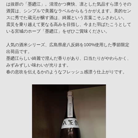
は抜群の「墨廼江」。清澄かつ爽快、凛とした気品すら漂うその
酒質は、シンプルで美麗なラベルからもうかがえます。美的セン
スに秀でた蔵元が醸す酒は、綺麗という言葉こそふさわしい。
震災を乗り越えて更なる高みを目指し、今また羽ばたこうとして
いる宮城のホープ「墨廼江」をぜひご賞味ください。
人気の酒米シリーズ、広島県産八反錦を100%使用した季節限定
出荷品です。
墨廼江らしい綺麗で澄んだ香りがあり、口当たりがやわらかく、
みずみずしい味わいが光ります。
春の息吹を伝えるかのようなフレッシュ感漂う仕上がりです。