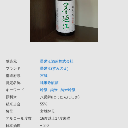
醸造元
墨廼江酒造株式会社
ブランド
墨廼江(すみのえ)
都道府県
宮城
特定名称
純米吟醸酒
キーワード
吟醸
純米
純米吟醸
原料米
八反錦(はったんにしき)
精米歩合
55%
酵母
宮城酵母
アルコール度数
16度以上17度未満
日本酒度
+ 3.0