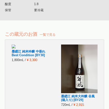
酸度
1.8
保管
要冷蔵
この蔵元のお酒
一覧で見る
墨廼江 純米吟醸 中垂れ
Best Condition [BY30]
1,800mL /
¥ 3,300
墨廼江 純米大吟醸 谷風
(箱入り) [BY29]
720mL /
¥ 2,915