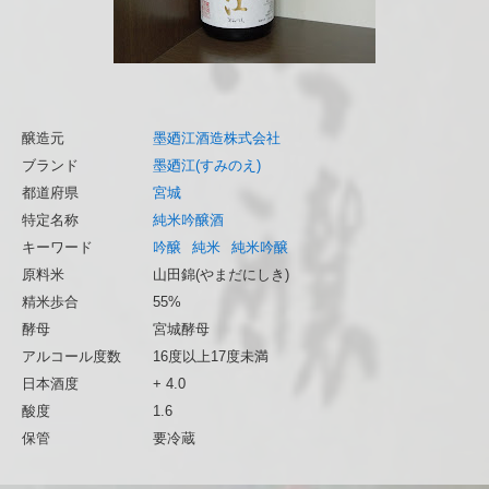
醸造元
墨廼江酒造株式会社
ブランド
墨廼江(すみのえ)
都道府県
宮城
特定名称
純米吟醸酒
キーワード
吟醸
純米
純米吟醸
原料米
山田錦(やまだにしき)
精米歩合
55%
酵母
宮城酵母
アルコール度数
16度以上17度未満
日本酒度
+ 4.0
酸度
1.6
保管
要冷蔵