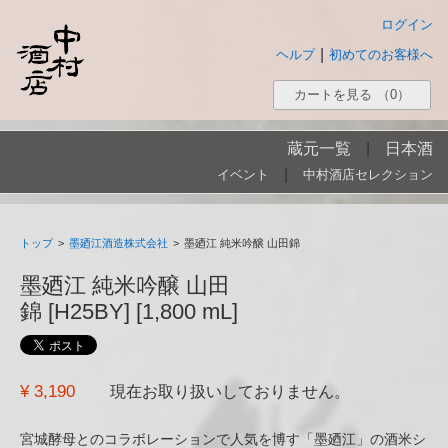
ログイン
|
ヘルプ
初めてのお客様へ
カートを見る
（0）
蔵元一覧
|
日本酒
|
イベント
中村酒店セレクション
トップ
>
墨廼江酒造株式会社
>
墨廼江 純米吟醸 山田錦
墨廼江 純米吟醸 山田
錦 [H25BY] [1,800 mL]
¥ 3,190
現在お取り扱いしておりません。
宮城酵母とのコラボレーションで人気を博す「墨廼江」の酒米シ