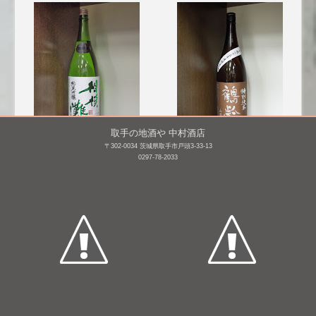
取手の地酒や 中村酒店
〒302-0034 茨城県取手市戸頭3-33-13
相模灘 純米吟醸 美山錦
鶴齢 特別純米酒 山田錦
0297-78-2033
55% 無濾過生原
1,800mL /
¥ 3,500
酒 [BY25]
1,800mL /
¥ 3,520