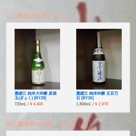
この蔵元のお酒
一覧で見る
墨廼江 純米大吟醸 原酒
墨廼江 純米吟醸 五百万
玉(ぎょく) [BY28]
石 [BY26]
720mL /
¥ 4,400
1,800mL /
¥ 2,970
同じ価格帯のお酒
一覧で見る