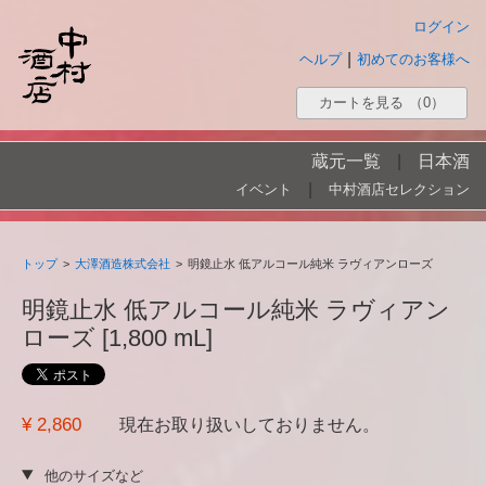
ログイン
|
ヘルプ
初めてのお客様へ
カートを見る
（0）
蔵元一覧
|
日本酒
|
イベント
中村酒店セレクション
トップ
>
大澤酒造株式会社
>
明鏡止水 低アルコール純米 ラヴィアンローズ
明鏡止水 低アルコール純米 ラヴィアン
ローズ [1,800 mL]
¥ 2,860
現在お取り扱いしておりません。
他のサイズなど