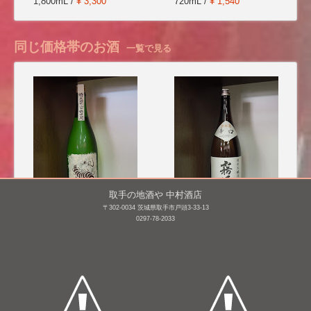
1,800mL /
¥ 3,300
720mL /
¥ 1,540
同じ価格帯のお酒
一覧で見る
取手の地酒や 中村酒店
〒302-0034 茨城県取手市戸頭3-33-13
0297-78-2033
無風 純米吟醸 熟成原
霧筑波 【本格辛口】
酒 [H25BY]
1,800mL /
¥ 2,805
1,800mL /
¥ 2,640