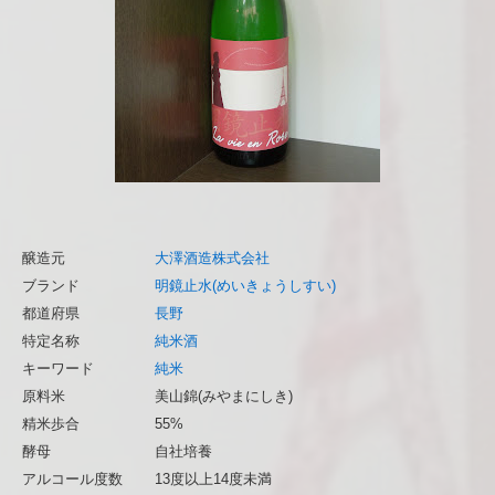
醸造元
大澤酒造株式会社
ブランド
明鏡止水(めいきょうしすい)
都道府県
長野
特定名称
純米酒
キーワード
純米
原料米
美山錦(みやまにしき)
精米歩合
55%
酵母
自社培養
アルコール度数
13度以上14度未満