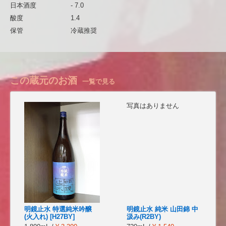
日本酒度
- 7.0
酸度
1.4
保管
冷蔵推奨
この蔵元のお酒
一覧で見る
写真はありません
明鏡止水 特選純米吟醸
明鏡止水 純米 山田錦 中
(火入れ) [H27BY]
汲み(R2BY)